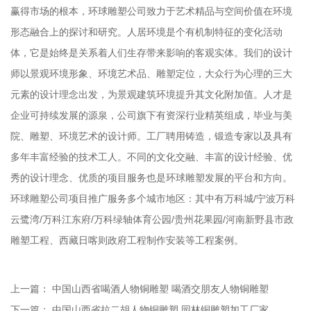
赢得市场的根本，环球雕塑公司致力于艺术精品与空间价值在环境
形态融合上的探讨和研究。人居环境是个有机制特征的变化活动
体，它是始终是关系着人们生存带来影响的客观实体。我们的设计
师以景观环境形象、环境艺术品、雕塑定位，大众行为心理的三大
元素的设计理念出发，为景观建筑环境提升其文化附加值。人才是
企业可持续发展的源泉，公司旗下有资深行业精英组成，毕业与美
院、雕塑、环境艺术的设计师。工厂聘用铸造，锻造专家以及具有
多年丰富经验的技术工人。不同的文化交融、丰富的设计经验、优
秀的设计理念、优质的项目服务也是环球雕塑发展的平台和方向。
环球雕塑公司项目推广服务多个城市地区：其中有万科城/宁波万科
云鹭湾/万科江东府/万科绿轴体育公园/贵州花果园/河南新野县市政
雕塑工程、西藏日喀则政府工程制作安装等工程案例。
上一篇：
中国山西省喝酒人物铜雕塑 喝酒交朋友人物铜雕塑
下一篇：
中国山西省拉二胡人物铜雕塑 园林铜雕塑加工厂家