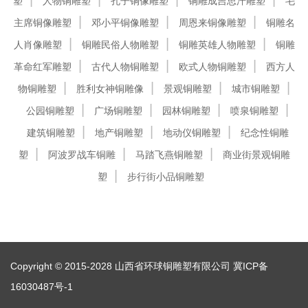
塑
人物铜雕塑
孔子铜像雕塑
铜雕成吉思汗雕塑
毛
主席铜像雕塑
邓小平铜像雕塑
周恩来铜像雕塑
铜雕名
人肖像雕塑
铜雕民俗人物雕塑
铜雕英雄人物雕塑
铜雕
革命红军雕塑
古代人物铜雕塑
欧式人物铜雕塑
西方人
物铜雕塑
胜利女神铜雕像
景观铜雕塑
城市铜雕塑
公园铜雕塑
广场铜雕塑
园林铜雕塑
喷泉铜雕塑
建筑铜雕塑
地产铜雕塑
地动仪铜雕塑
纪念性铜雕
塑
阿波罗战车铜雕
马踏飞燕铜雕塑
商业街景观铜雕
塑
步行街小品铜雕塑
Copyright © 2015-2028 山西省环球铜雕塑有限公司
冀ICP备
16030487号-1