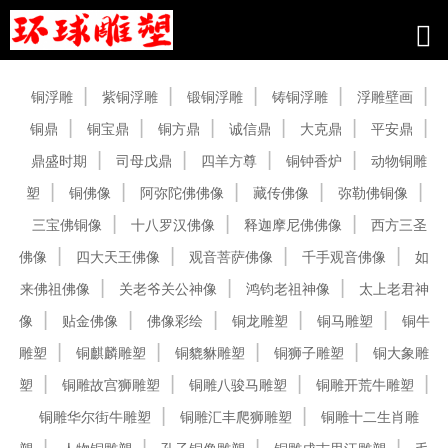
产品中心
铜浮雕
紫铜浮雕
锻铜浮雕
铸铜浮雕
浮雕壁画
铜鼎
铜宝鼎
铜方鼎
诚信鼎
大克鼎
平安鼎
鼎盛时期
司母戊鼎
四羊方尊
铜钟香炉
动物铜雕
塑
铜佛像
阿弥陀佛佛像
藏传佛像
弥勒佛铜像
三宝佛铜像
十八罗汉佛像
释迦摩尼佛佛像
西方三圣
佛像
四大天王佛像
观音菩萨佛像
千手观音佛像
如
来佛祖佛像
关老爷关公神像
鸿钧老祖神像
太上老君神
像
贴金佛像
佛像彩绘
铜龙雕塑
铜马雕塑
铜牛
雕塑
铜麒麟雕塑
铜貔貅雕塑
铜狮子雕塑
铜大象雕
塑
铜雕故宫狮雕塑
铜雕八骏马雕塑
铜雕开荒牛雕塑
铜雕华尔街牛雕塑
铜雕汇丰爬狮雕塑
铜雕十二生肖雕