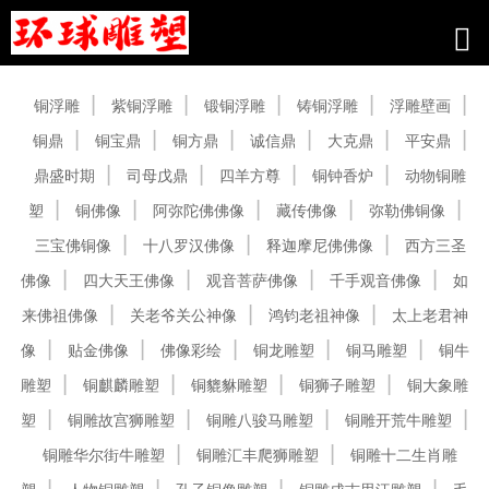
产品中心
铜浮雕
紫铜浮雕
锻铜浮雕
铸铜浮雕
浮雕壁画
铜鼎
铜宝鼎
铜方鼎
诚信鼎
大克鼎
平安鼎
鼎盛时期
司母戊鼎
四羊方尊
铜钟香炉
动物铜雕
塑
铜佛像
阿弥陀佛佛像
藏传佛像
弥勒佛铜像
三宝佛铜像
十八罗汉佛像
释迦摩尼佛佛像
西方三圣
佛像
四大天王佛像
观音菩萨佛像
千手观音佛像
如
来佛祖佛像
关老爷关公神像
鸿钧老祖神像
太上老君神
像
贴金佛像
佛像彩绘
铜龙雕塑
铜马雕塑
铜牛
雕塑
铜麒麟雕塑
铜貔貅雕塑
铜狮子雕塑
铜大象雕
塑
铜雕故宫狮雕塑
铜雕八骏马雕塑
铜雕开荒牛雕塑
铜雕华尔街牛雕塑
铜雕汇丰爬狮雕塑
铜雕十二生肖雕