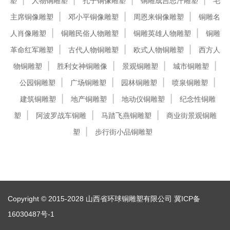
塑
人物铜雕塑
孔子铜像雕塑
铜雕成吉思汗雕塑
毛
主席铜像雕塑
邓小平铜像雕塑
周恩来铜像雕塑
铜雕名
人肖像雕塑
铜雕民俗人物雕塑
铜雕英雄人物雕塑
铜雕
革命红军雕塑
古代人物铜雕塑
欧式人物铜雕塑
西方人
物铜雕塑
胜利女神铜雕像
景观铜雕塑
城市铜雕塑
公园铜雕塑
广场铜雕塑
园林铜雕塑
喷泉铜雕塑
建筑铜雕塑
地产铜雕塑
地动仪铜雕塑
纪念性铜雕
塑
阿波罗战车铜雕
马踏飞燕铜雕塑
商业街景观铜雕
塑
步行街小品铜雕塑
Copyright © 2015-2028 山西省环球铜雕塑有限公司
冀ICP备
16030487号-1