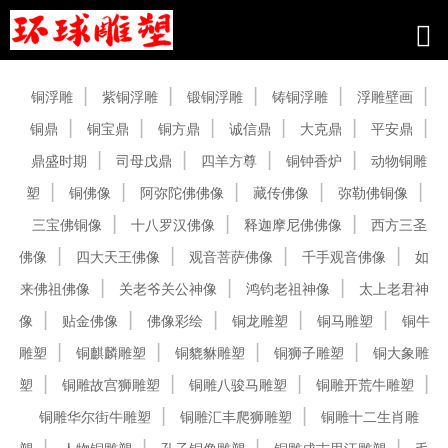
产品中心
铜浮雕
紫铜浮雕
锻铜浮雕
铸铜浮雕
浮雕壁画
铜鼎
铜宝鼎
铜方鼎
诚信鼎
大克鼎
平安鼎
鼎盛时期
司母戊鼎
四羊方尊
铜钟香炉
动物铜雕
塑
铜佛像
阿弥陀佛佛像
藏传佛像
弥勒佛铜像
三宝佛铜像
十八罗汉佛像
释迦摩尼佛佛像
西方三圣
佛像
四大天王佛像
观音菩萨佛像
千手观音佛像
如
来佛祖佛像
关老爷关公神像
鸿钧老祖神像
太上老君神
像
贴金佛像
佛像彩绘
铜龙雕塑
铜马雕塑
铜牛
雕塑
铜麒麟雕塑
铜貔貅雕塑
铜狮子雕塑
铜大象雕
塑
铜雕故宫狮雕塑
铜雕八骏马雕塑
铜雕开荒牛雕塑
铜雕华尔街牛雕塑
铜雕汇丰爬狮雕塑
铜雕十二生肖雕