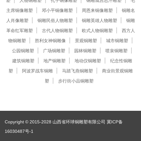
塑
人物铜雕塑
孔子铜像雕塑
铜雕成吉思汗雕塑
毛
主席铜像雕塑
邓小平铜像雕塑
周恩来铜像雕塑
铜雕名
人肖像雕塑
铜雕民俗人物雕塑
铜雕英雄人物雕塑
铜雕
革命红军雕塑
古代人物铜雕塑
欧式人物铜雕塑
西方人
物铜雕塑
胜利女神铜雕像
景观铜雕塑
城市铜雕塑
公园铜雕塑
广场铜雕塑
园林铜雕塑
喷泉铜雕塑
建筑铜雕塑
地产铜雕塑
地动仪铜雕塑
纪念性铜雕
塑
阿波罗战车铜雕
马踏飞燕铜雕塑
商业街景观铜雕
塑
步行街小品铜雕塑
Copyright © 2015-2028 山西省环球铜雕塑有限公司
冀ICP备
16030487号-1